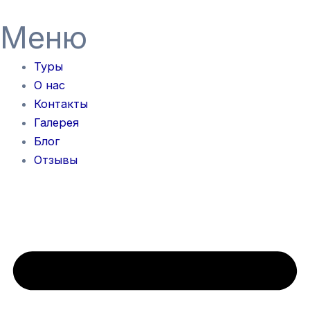
Перейти
Навигация
Меню
к
по
содержимому
записям
Туры
О нас
Контакты
Галерея
Блог
Отзывы