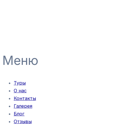
Перейти
Навигация
к
по
содержимому
записям
Меню
Туры
О нас
Контакты
Галерея
Блог
Отзывы