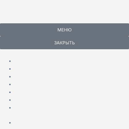
Поиск:
Перейти
к
содержимому
МЕНЮ
ЗАКРЫТЬ