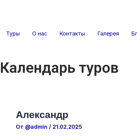
Перейти
Навигация
к
по
содержимому
записям
Туры
О нас
Контакты
Галерея
Б
Календарь туров
Александр
От
@admin
/
21.02.2025