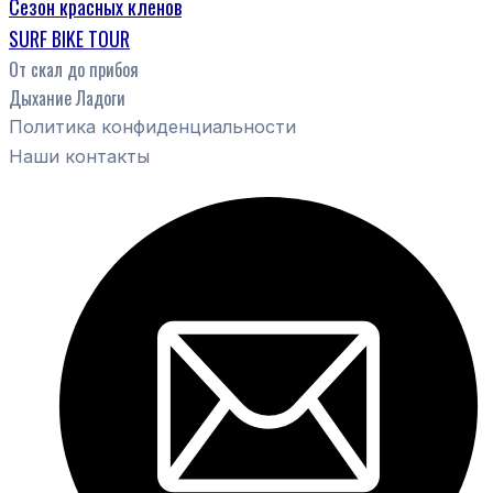
Сезон красных кленов
SURF BIKE TOUR
От скал до прибоя
Дыхание Ладоги
Политика конфиденциальности
Наши контакты