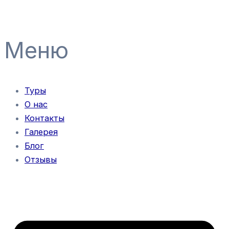
Перейти
Навигация
к
по
содержимому
записям
Меню
Туры
О нас
Контакты
Галерея
Блог
Отзывы